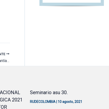
ENTE
Acto académico de Instalación de la III Pasantía Internacional Virtual RUDECOLOMBIA – UNAD Florida
NACIONAL
Seminario asu 30.
GICA 2021
RUDECOLOMBIA
|
10 agosto, 2021
TOR