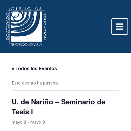
Ir
al
contenido
« Todos los Eventos
Este evento ha pasado.
U. de Nariño – Seminario de
Tesis I
mayo 8
-
mayo 9