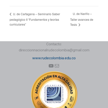
U. de Nariño –
U. de Cartagena – Seminario Saber
pedagógico II “Fundamentos y teorías
Taller avances de
curriculares”
Tesis
Contacto:
direccionnacionalrudecolombia@gmail.com
www.rudecolombia.edu.co
YouTube
Correo electrónico