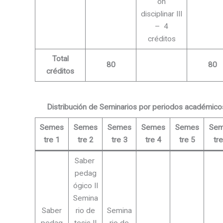
ón
disciplinar III
– 4
créditos
Total
80
80
créditos
Distribución de Seminarios por periodos académico
Semes
Semes
Semes
Semes
Semes
Se
tre 1
tre 2
tre 3
tre 4
tre 5
tr
Saber
pedag
ógico II
Semina
Saber
rio de
Semina
pedag
tesis II
rio de