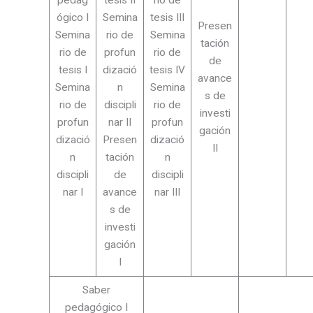
ógico I
Semina
tesis III
Presen
Semina
rio de
Semina
tación
rio de
profun
rio de
de
tesis I
dizació
tesis IV
avance
Semina
n
Semina
s de
rio de
discipli
rio de
investi
profun
nar II
profun
gación
dizació
Presen
dizació
II
n
tación
n
discipli
de
discipli
nar I
avance
nar III
s de
investi
gación
I
Saber
pedagógico I