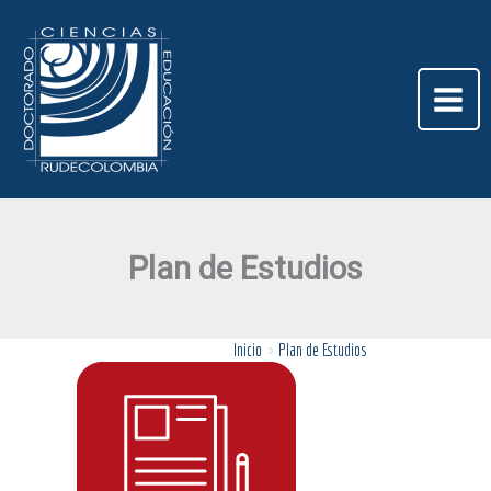
Ir
al
contenido
Plan de Estudios
Inicio
Plan de Estudios