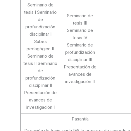
Seminario de
tesis I Seminario
Seminario de
de
tesis III
profundización
Seminario de
disciplinar I
tesis IV
Sabes
Seminario de
pedagógico II
profundización
Seminario de
disciplinar III
tesis II Seminario
Presentación de
de
avances de
profundización
investigación II
disciplinar II
Presentación de
avances de
investigación I
Pasantía
Dirección de tesis, cada IES lo organiza de acuerdo a