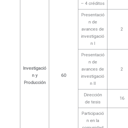
– 4 créditos
Presentació
n de
avances de
2
investigació
n I
Presentació
n de
Investigació
avances de
2
n y
60
investigació
Producción
n II
Dirección
16
de tesis
Participació
n en la
comunidad