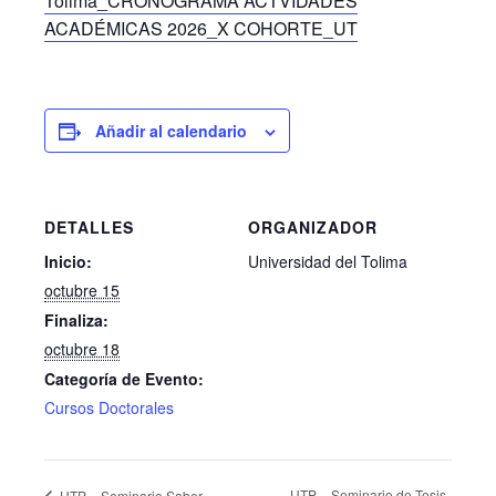
Tolima_CRONOGRAMA ACTVIDADES
ACADÉMICAS 2026_X COHORTE_UT
Añadir al calendario
DETALLES
ORGANIZADOR
Inicio:
Universidad del Tolima
octubre 15
Finaliza:
octubre 18
Categoría de Evento:
Cursos Doctorales
UTP – Seminario de Tesis
UTP – Seminario Saber