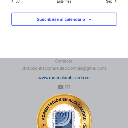
Jul
Este mes
Sep
Suscribirse al calendario
Contacto:
direccionnacionalrudecolombia@gmail.com
www.rudecolombia.edu.co
YouTube
Correo electrónico