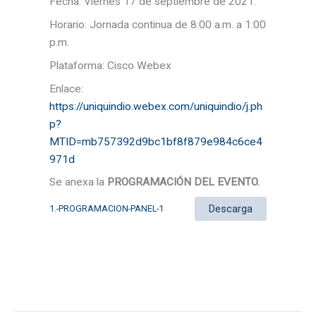
Fecha: Viernes 17 de septiembre de 2021.
Horario: Jornada continua de 8:00 a.m. a 1:00
p.m.
Plataforma: Cisco Webex
Enlace:
https://uniquindio.webex.com/uniquindio/j.ph
p?
MTID=mb757392d9bc1bf8f879e984c6ce4
971d
Se anexa la
PROGRAMACIÓN DEL EVENTO.
Descarga
1.-PROGRAMACION-PANEL-1