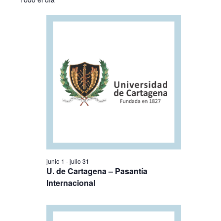
13
la
búsqueda
vistas
fecha.
julio,
y
de
2026
vistas
Evento
de
Eventos
junio 1
-
julio 31
U. de Cartagena – Pasantía
Internacional