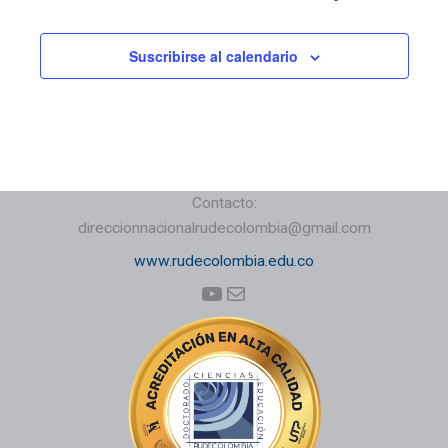
Suscribirse al calendario
Contacto:
direccionnacionalrudecolombia@gmail.com
www.rudecolombia.edu.co
YouTube
Correo electrónico