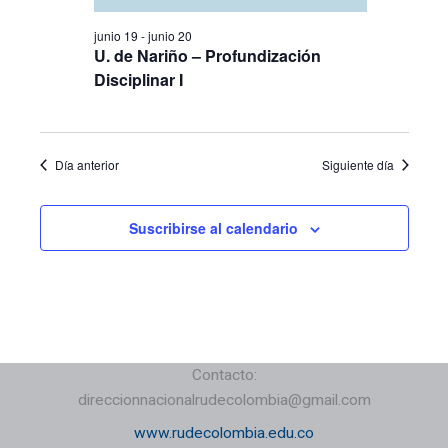
junio 19
-
junio 20
U. de Nariño – Profundización
Disciplinar I
Día anterior
Siguiente día
Suscribirse al calendario
Contacto:
direccionnacionalrudecolombia@gmail.com
www.rudecolombia.edu.co