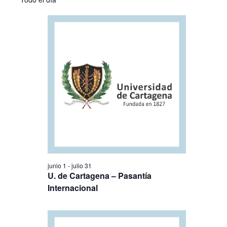
19
la
búsqueda
vistas
fecha.
junio,
y
de
2026
vistas
Evento
de
Eventos
junio 1
-
julio 31
U. de Cartagena – Pasantía
Internacional