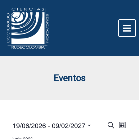
Ir
al
contenido
Eventos
19/06/2026
 - 
09/02/2027
Eventos
Navegación
Navega
Buscar
Lista
de
de
Selecciona
junio 2026