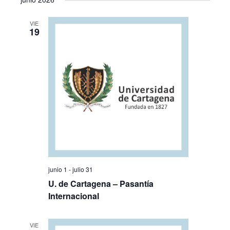
la
búsqueda
vistas
fecha.
y
de
VIE
vistas
Evento
19
de
Eventos
junio 1
-
julio 31
U. de Cartagena – Pasantía
Internacional
VIE