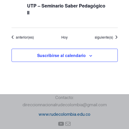
UTP – Seminario Saber Pedagógico
II
Eventos
Eventos
anterior(es)
Hoy
siguiente(s)
Suscribirse al calendario
Contacto:
direccionnacionalrudecolombia@gmail.com
www.rudecolombia.edu.co
YouTube
Correo electrónico