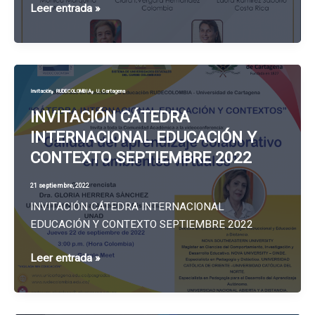
Invitación:
Leer entrada »
Simposio
Internacional
Sistemas
de
,
,
Invitación
RUDECOLOMBIA
U. Cartagena
Aseguramiento
de
INVITACIÓN CÁTEDRA
la
INTERNACIONAL EDUCACIÓN Y
Calidad
CONTEXTO SEPTIEMBRE 2022
de
la
21 septiembre, 2022
Educación
INVITACIÓN CÁTEDRA INTERNACIONAL
Superior
EDUCACIÓN Y CONTEXTO SEPTIEMBRE 2022
en
América
INVITACIÓN
Leer entrada »
Latina
CÁTEDRA
INTERNACIONAL
EDUCACIÓN