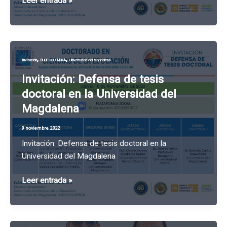
Invitación:
Leer entrada »
Defensa
de
tesis
doctoral
,
,
Invitación
RUDECOLOMBIA
Universidad del Magdalena
en
la
Invitación: Defensa de tesis
Universidad
doctoral en la Universidad del
del
Magdalena
Magdalena
9 noviembre, 2022
Invitación: Defensa de tesis doctoral en la
Universidad del Magdalena
Invitación:
Leer entrada »
Defensa
de
tesis