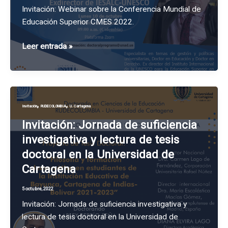
para
Invitación: Webinar sobre la Conferencia Mundial de
el
Educación Superior CMES 2022.
mundo
Invitación:
Leer entrada »
Webinar
sobre
la
Conferencia
,
,
Invitación
RUDECOLOMBIA
U. Cartagena
Mundial
de
Invitación: Jornada de suficiencia
Educación
investigativa y lectura de tesis
Superior
doctoral en la Universidad de
CMES
Cartagena
2022.
5 octubre, 2022
Invitación: Jornada de suficiencia investigativa y
lectura de tesis doctoral en la Universidad de