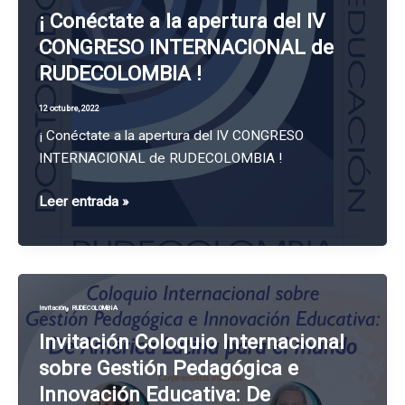
LA
¡ Conéctate a la apertura del IV
EDUCACIÓN
CONGRESO INTERNACIONAL de
EN
RUDECOLOMBIA !
LA
UNIVERSIDAD
12 octubre, 2022
DEL
¡ Conéctate a la apertura del IV CONGRESO
TOLIMA
INTERNACIONAL de RUDECOLOMBIA !
OBTIENE
TESIS
¡
Leer entrada »
LAUREADA
Conéctate
a
la
apertura
,
Invitación
RUDECOLOMBIA
del
IV
Invitación Coloquio Internacional
CONGRESO
sobre Gestión Pedagógica e
INTERNACIONAL
Innovación Educativa: De
de