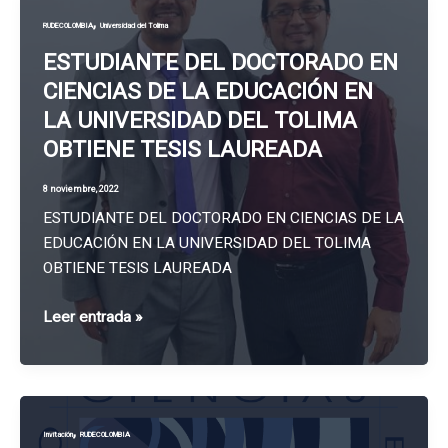
doctoral
,
RUDECOLOMBIA
Universidad del Tolima
en
la
ESTUDIANTE DEL DOCTORADO EN
Universidad
CIENCIAS DE LA EDUCACIÓN EN
del
LA UNIVERSIDAD DEL TOLIMA
Magdalena
OBTIENE TESIS LAUREADA
8 noviembre, 2022
ESTUDIANTE DEL DOCTORADO EN CIENCIAS DE LA
EDUCACIÓN EN LA UNIVERSIDAD DEL TOLIMA
OBTIENE TESIS LAUREADA
ESTUDIANTE
Leer entrada »
DEL
DOCTORADO
EN
CIENCIAS
,
Invitación
RUDECOLOMBIA
DE