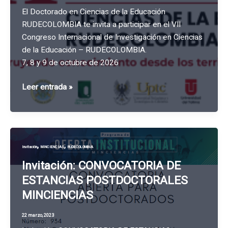
El Doctorado en Ciencias de la Educación
RUDECOLOMBIA te invita a participar en el VII
Congreso Internacional de Investigación en Ciencias
de la Educación – RUDECOLOMBIA.
7, 8 y 9 de octubre de 2026
VII
Leer entrada »
Congreso
Internacional
de
Investigación
,
,
Invitación
MINCIENCIAS
RUDECOLOMBIA
en
Ciencias
Invitación: CONVOCATORIA DE
de
ESTANCIAS POSTDOCTORALES
la
MINCIENCIAS
Educación-
RUDECOLOMBIA
22 marzo, 2023