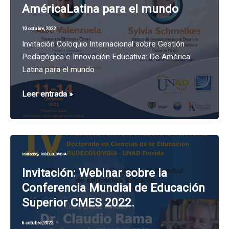
AméricaLatina para el mundo
RUDECOLOMBIA
!
10 octubre, 2022
Invitación Coloquio Internacional sobre Gestión
Pedagógica e Innovación Educativa: De América
Latina para el mundo
Invitación
Leer entrada »
Coloquio
Internacional
sobre
Gestión
,
Invitación
RUDECOLOMBIA
Pedagógica
e
Invitación: Webinar sobre la
Innovación
Conferencia Mundial de Educación
Educativa:
Superior CMES 2022.
De
AméricaLatina
6 octubre, 2022