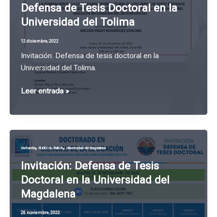
Defensa de Tesis Doctoral en la
Universidad del Tolima
12 diciembre, 2022
Invitación: Defensa de tesis doctoral en la
Universidad del Tolima.
Defensa
Leer entrada »
de
Tesis
Doctoral
en
,
,
Invitación
RUDECOLOMBIA
Universidad del Magdalena
la
Universidad
Invitación: Defensa de Tesis
del
Doctoral en la Universidad del
Tolima
Magdalena
26 noviembre, 2022