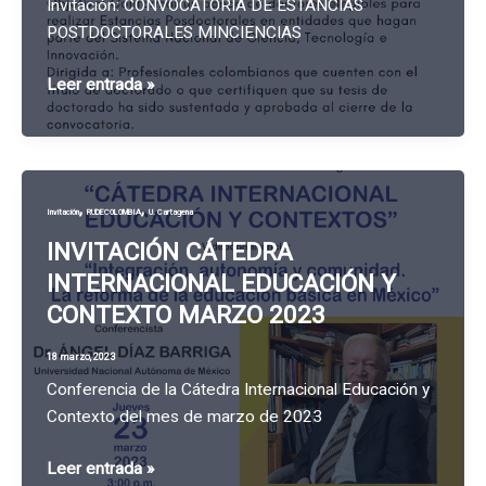
Invitación: CONVOCATORIA DE ESTANCIAS
POSTDOCTORALES MINCIENCIAS
Invitación:
Leer entrada »
CONVOCATORIA
DE
ESTANCIAS
POSTDOCTORALES
,
,
Invitación
RUDECOLOMBIA
U. Cartagena
MINCIENCIAS
INVITACIÓN CÁTEDRA
INTERNACIONAL EDUCACIÓN Y
CONTEXTO MARZO 2023
18 marzo, 2023
Conferencia de la Cátedra Internacional Educación y
Contexto del mes de marzo de 2023
INVITACIÓN
Leer entrada »