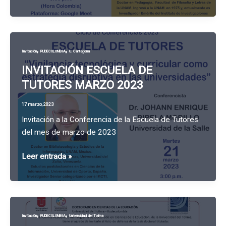
CÁTEDRA
INTERNACIONAL
EDUCACIÓN
Y
,
,
Invitación
RUDECOLOMBIA
U. Cartagena
CONTEXTO
MARZO
INVITACIÓN ESCUELA DE
2023
TUTORES MARZO 2023
17 marzo, 2023
Invitación a la Conferencia de la Escuela de Tutores
del mes de marzo de 2023
INVITACIÓN
Leer entrada »
ESCUELA
DE
TUTORES
MARZO
,
,
Invitación
RUDECOLOMBIA
Universidad del Tolima
2023