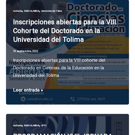
Y
,
,
Invitación
RUDECOLOMBIA
Universidad del Tolima
CONTEXTO
SEPTIEMBRE
Inscripciones abiertas para la VIII
2022
Cohorte del Doctorado en la
Universidad del Tolima
16 septiembre, 2022
Inscripciones abiertas para la VIII cohorte del
Doctorado en Ciencias de la Educación en la
Universidad del Tolima
Inscripciones
Leer entrada »
abiertas
para
la
VIII
,
,
Invitación
RUDECOLOMBIA
UPTC
Cohorte
del