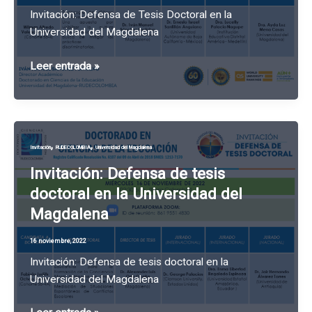
Invitación: Defensa de Tesis Doctoral en la
Universidad del Magdalena
Invitación:
Leer entrada »
Defensa
de
Tesis
Doctoral
,
,
Invitación
RUDECOLOMBIA
Universidad del Magdalena
en
la
Invitación: Defensa de tesis
Universidad
doctoral en la Universidad del
del
Magdalena
Magdalena
16 noviembre, 2022
Invitación: Defensa de tesis doctoral en la
Universidad del Magdalena