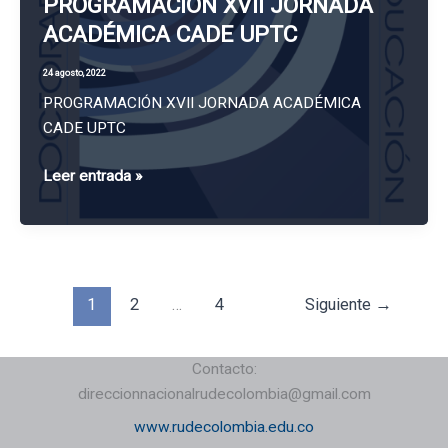
PROGRAMACIÓN XVII JORNADA
Doctorado
ACADÉMICA CADE UPTC
en
la
24 agosto, 2022
Universidad
PROGRAMACIÓN XVII JORNADA ACADÉMICA
del
CADE UPTC
Tolima
PROGRAMACIÓN
Leer entrada »
XVII
JORNADA
ACADÉMICA
CADE
UPTC
1
2
…
4
Siguiente
→
Contacto:
direccionnacionalrudecolombia@gmail.com
www.rudecolombia.edu.co