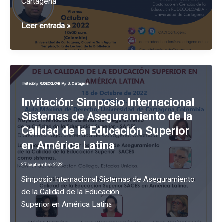
Cartagena
Invitación:
Leer entrada »
Jornada
de
suficiencia
investigativa
,
,
Invitación
RUDECOLOMBIA
U. Cartagena
y
lectura
Invitación: Simposio Internacional
de
Sistemas de Aseguramiento de la
tesis
Calidad de la Educación Superior
doctoral
en América Latina
en
la
27 septiembre, 2022
Universidad
Simposio Internacional Sistemas de Aseguramiento
de
de la Calidad de la Educación
Cartagena
Superior en América Latina